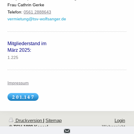
Frau Cathrin Gerke
Telefon:
0561 2888643
vermietung@tsv-wolfsanger.de
Mitgliederstand im
März 2025:
1.225
Impressum
Druckversion
|
Sitemap
Login
© TSV 1889 Kassel-
Webansicht
Wolfsanger e.V.